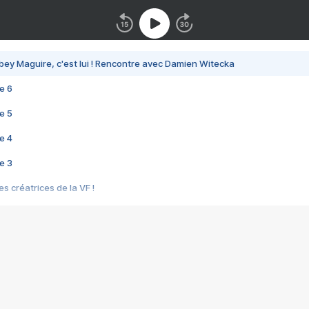
bey Maguire, c'est lui ! Rencontre avec Damien Witecka
e 6
e 5
e 4
e 3
s créatrices de la VF !
e 2
e 1
e Mektoub My Love arrive enfin ! Rencontre avec Shaïn Boumedine et Sal
i : après Toni en famille